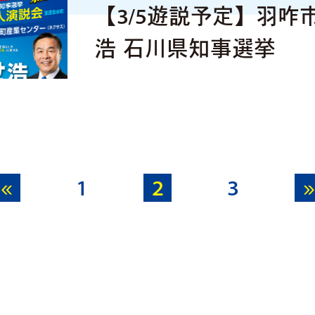
【3/5遊説予定】羽咋
浩 石川県知事選挙
«
1
2
3
»