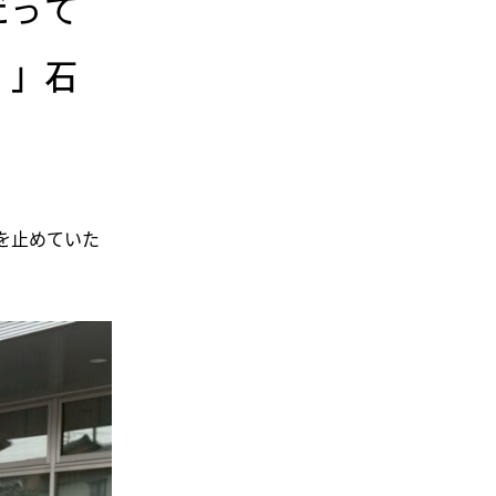
だって
！」石
を止めていた