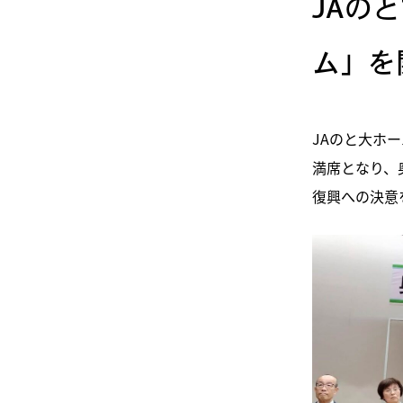
JAの
ム」を
JAのと大ホ
満席となり、
復興への決意