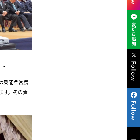
！」
は奥能登営農
ます。その責