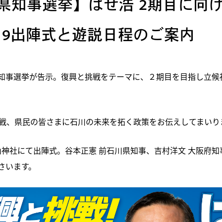
県知事選挙】はせ浩 2期目に向
/19出陣式と遊説日程のご案内
知事選挙が告示。復興と挑戦をテーマに、２期目を目指し立候
挙戦、県民の皆さまに石川の未来を拓く政策をお伝えしてまいり
り尾山神社にて出陣式。谷本正憲 前石川県知事、吉村洋文 大阪府
さいます。